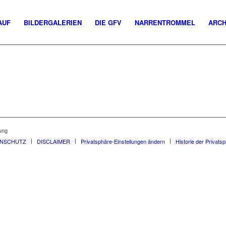
AUF
BILDERGALERIEN
DIE GFV
NARRENTROMMEL
ARCH
ung
ENSCHUTZ
DISCLAIMER
Privatsphäre-Einstellungen ändern
Historie der Privats