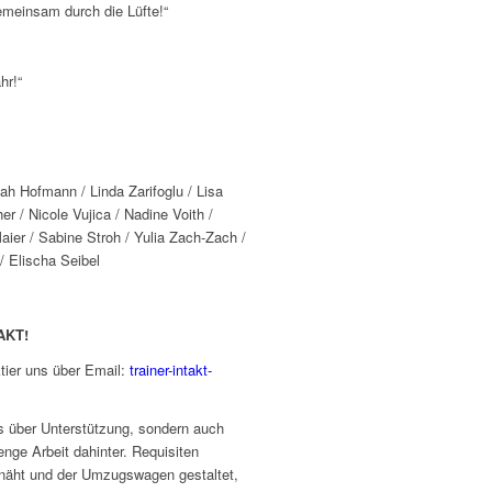
einsam durch die Lüfte!“
hr!“
nah Hofmann / Linda Zarifoglu / Lisa
er / Nicole Vujica / Nadine Voith /
ier / Sabine Stroh / Yulia Zach-Zach /
/ Elischa Seibel
TAKT!
tier uns über Email:
trainer-intakt-
ns über Unterstützung, sondern auch
enge Arbeit dahinter. Requisiten
näht und der Umzugswagen gestaltet,