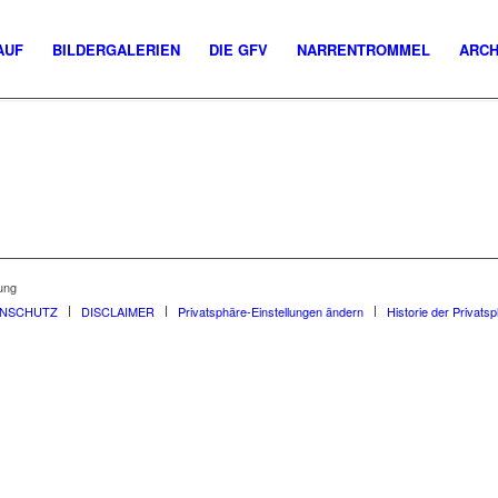
AUF
BILDERGALERIEN
DIE GFV
NARRENTROMMEL
ARCH
ung
ENSCHUTZ
DISCLAIMER
Privatsphäre-Einstellungen ändern
Historie der Privats