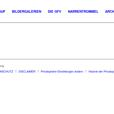
AUF
BILDERGALERIEN
DIE GFV
NARRENTROMMEL
ARCH
ung
ENSCHUTZ
DISCLAIMER
Privatsphäre-Einstellungen ändern
Historie der Privats