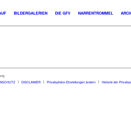
AUF
BILDERGALERIEN
DIE GFV
NARRENTROMMEL
ARCH
ung
ENSCHUTZ
DISCLAIMER
Privatsphäre-Einstellungen ändern
Historie der Privats