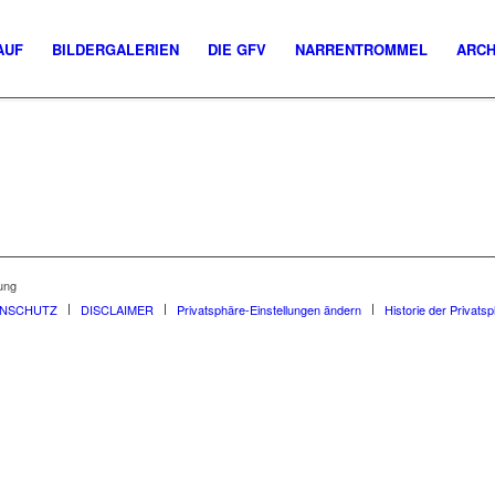
AUF
BILDERGALERIEN
DIE GFV
NARRENTROMMEL
ARCH
ung
ENSCHUTZ
DISCLAIMER
Privatsphäre-Einstellungen ändern
Historie der Privats