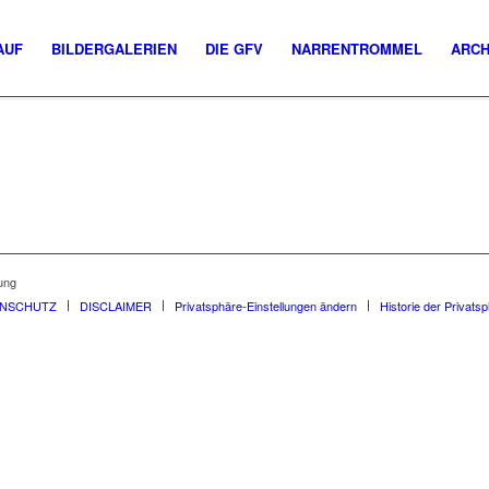
AUF
BILDERGALERIEN
DIE GFV
NARRENTROMMEL
ARCH
ung
ENSCHUTZ
DISCLAIMER
Privatsphäre-Einstellungen ändern
Historie der Privats