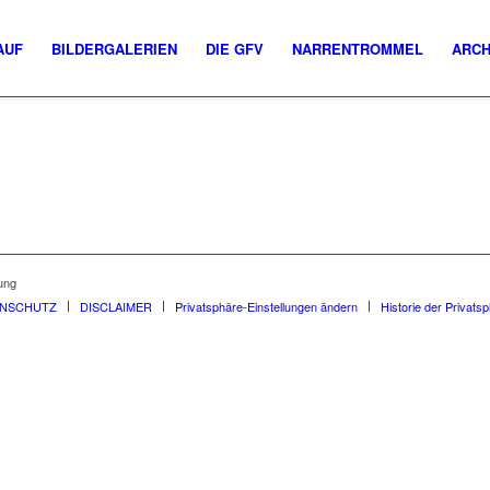
AUF
BILDERGALERIEN
DIE GFV
NARRENTROMMEL
ARCH
ung
ENSCHUTZ
DISCLAIMER
Privatsphäre-Einstellungen ändern
Historie der Privats