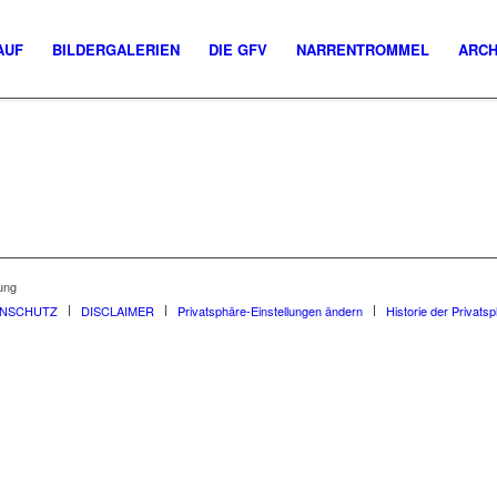
AUF
BILDERGALERIEN
DIE GFV
NARRENTROMMEL
ARCH
ung
ENSCHUTZ
DISCLAIMER
Privatsphäre-Einstellungen ändern
Historie der Privats