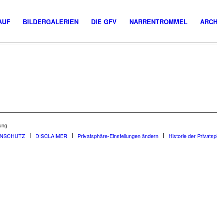
AUF
BILDERGALERIEN
DIE GFV
NARRENTROMMEL
ARCH
ung
ENSCHUTZ
DISCLAIMER
Privatsphäre-Einstellungen ändern
Historie der Privats