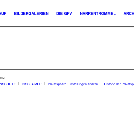
AUF
BILDERGALERIEN
DIE GFV
NARRENTROMMEL
ARCH
ung
ENSCHUTZ
DISCLAIMER
Privatsphäre-Einstellungen ändern
Historie der Privats