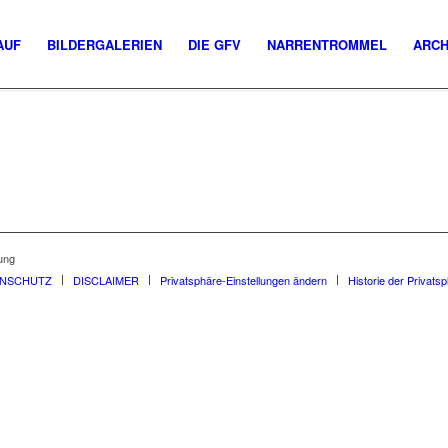
AUF
BILDERGALERIEN
DIE GFV
NARRENTROMMEL
ARCH
ung
ENSCHUTZ
DISCLAIMER
Privatsphäre-Einstellungen ändern
Historie der Privats