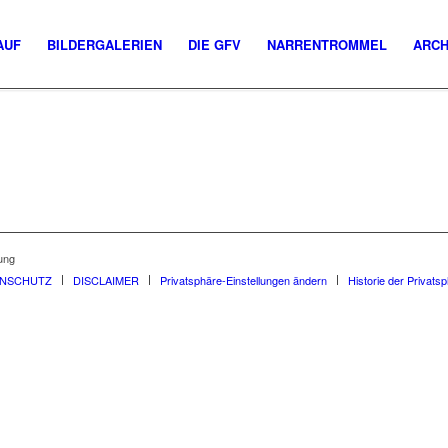
AUF
BILDERGALERIEN
DIE GFV
NARRENTROMMEL
ARCH
ung
ENSCHUTZ
DISCLAIMER
Privatsphäre-Einstellungen ändern
Historie der Privats