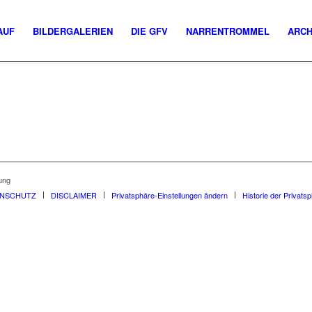
AUF
BILDERGALERIEN
DIE GFV
NARRENTROMMEL
ARCH
ung
ENSCHUTZ
DISCLAIMER
Privatsphäre-Einstellungen ändern
Historie der Privats