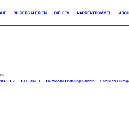
AUF
BILDERGALERIEN
DIE GFV
NARRENTROMMEL
ARCH
ung
ENSCHUTZ
DISCLAIMER
Privatsphäre-Einstellungen ändern
Historie der Privats