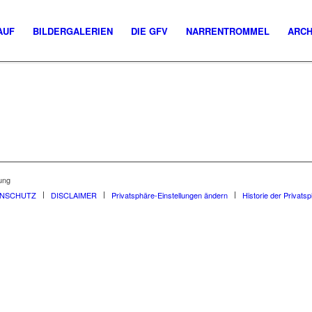
AUF
BILDERGALERIEN
DIE GFV
NARRENTROMMEL
ARCH
ung
ENSCHUTZ
DISCLAIMER
Privatsphäre-Einstellungen ändern
Historie der Privats