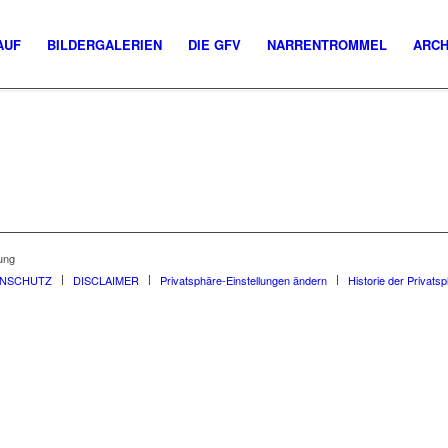
AUF
BILDERGALERIEN
DIE GFV
NARRENTROMMEL
ARCH
ung
ENSCHUTZ
DISCLAIMER
Privatsphäre-Einstellungen ändern
Historie der Privats