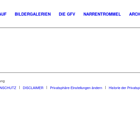
AUF
BILDERGALERIEN
DIE GFV
NARRENTROMMEL
ARCH
ung
ENSCHUTZ
DISCLAIMER
Privatsphäre-Einstellungen ändern
Historie der Privats