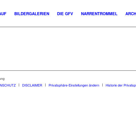
AUF
BILDERGALERIEN
DIE GFV
NARRENTROMMEL
ARCH
ung
ENSCHUTZ
DISCLAIMER
Privatsphäre-Einstellungen ändern
Historie der Privats