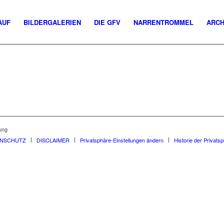
AUF
BILDERGALERIEN
DIE GFV
NARRENTROMMEL
ARCH
ung
ENSCHUTZ
DISCLAIMER
Privatsphäre-Einstellungen ändern
Historie der Privats