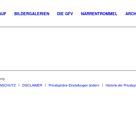
AUF
BILDERGALERIEN
DIE GFV
NARRENTROMMEL
ARCH
ung
ENSCHUTZ
DISCLAIMER
Privatsphäre-Einstellungen ändern
Historie der Privats