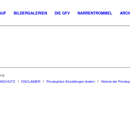
AUF
BILDERGALERIEN
DIE GFV
NARRENTROMMEL
ARCH
ung
ENSCHUTZ
DISCLAIMER
Privatsphäre-Einstellungen ändern
Historie der Privats